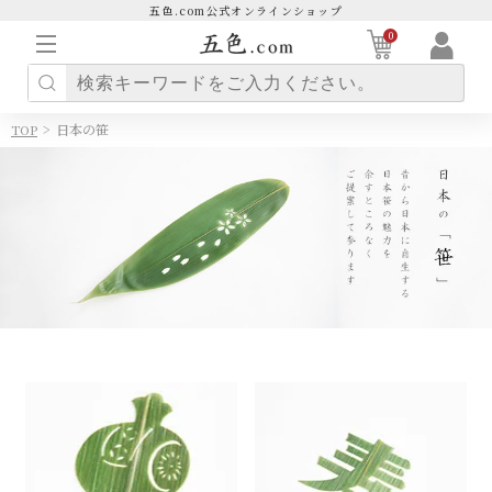
五色.com公式オンラインショップ
0
>
日本の笹
TOP