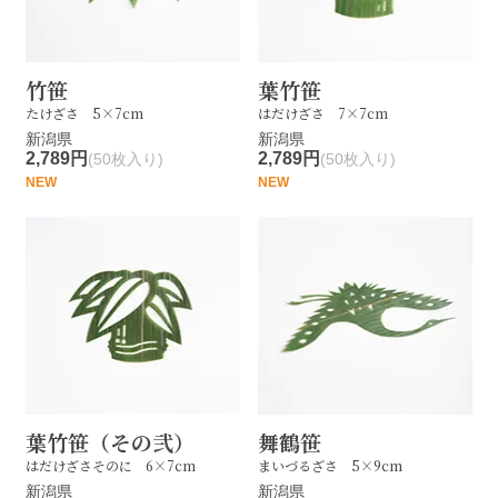
竹笹
葉竹笹
たけざさ 5×7cm
はだけざさ 7×7cm
新潟県
新潟県
2,789円
2,789円
(50枚入り)
(50枚入り)
NEW
NEW
葉竹笹（その弐）
舞鶴笹
はだけざさそのに 6×7cm
まいづるざさ 5×9cm
新潟県
新潟県