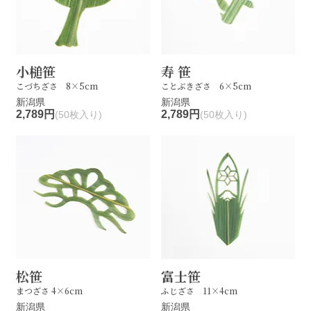
小槌笹
寿 笹
こづちざさ 8×5cm
ことぶきざさ 6×5cm
新潟県
新潟県
2,789円
2,789円
(50枚入り)
(50枚入り)
松笹
富士笹
まつざさ 4×6cm
ふじざさ 11×4cm
新潟県
新潟県