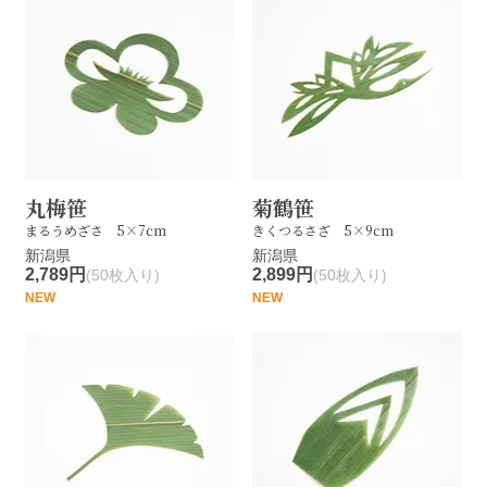
丸梅笹
菊鶴笹
まるうめざさ 5×7cm
きくつるさざ 5×9cm
新潟県
新潟県
2,789円
2,899円
(50枚入り)
(50枚入り)
NEW
NEW