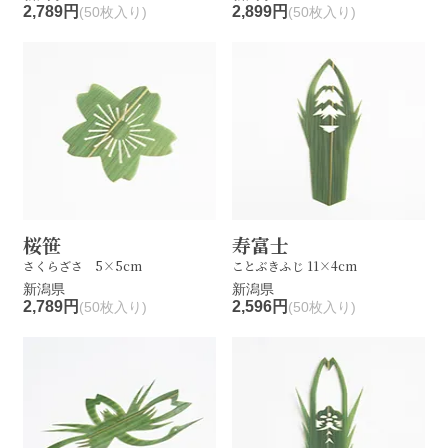
2,789円
2,899円
(50枚入り)
(50枚入り)
桜笹
寿富士
さくらざさ 5×5cm
ことぶきふじ 11×4cm
新潟県
新潟県
2,789円
2,596円
(50枚入り)
(50枚入り)