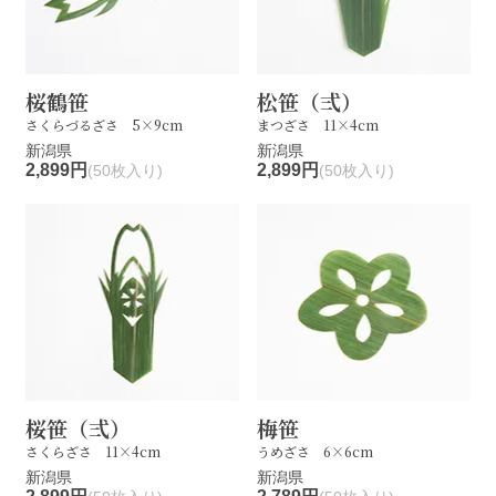
桜鶴笹
松笹（弍）
さくらづるざさ 5×9cm
まつざさ 11×4cm
新潟県
新潟県
2,899円
2,899円
(50枚入り)
(50枚入り)
桜笹（弍）
梅笹
さくらざさ 11×4cm
うめざさ 6×6cm
新潟県
新潟県