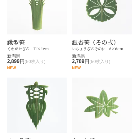
鍬型笹
銀杏笹（その弍）
くわがたざさ 11×4cm
いちょうざさそのに 6×6cm
新潟県
新潟県
2,899円
2,789円
(50枚入り)
(50枚入り)
NEW
NEW