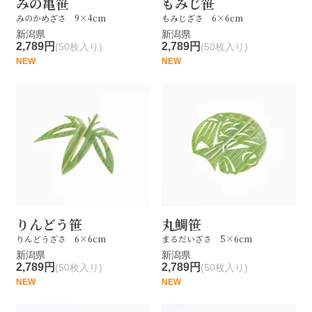
みの亀笹
もみじ笹
みのかめざさ 9×4cm
もみじざさ 6×6cm
新潟県
新潟県
2,789円
2,789円
(50枚入り)
(50枚入り)
NEW
NEW
りんどう笹
丸鯛笹
りんどうざさ 6×6cm
まるだいざさ 5×6cm
新潟県
新潟県
2,789円
2,789円
(50枚入り)
(50枚入り)
NEW
NEW