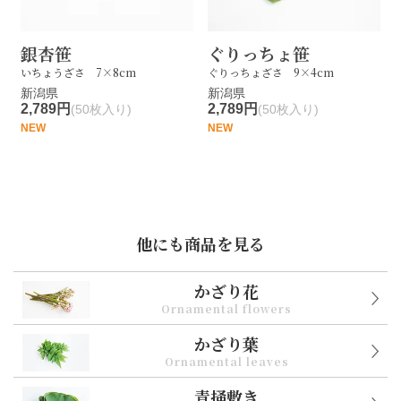
銀杏笹
ぐりっちょ笹
いちょうざさ 7×8cm
ぐりっちょざさ 9×4cm
新潟県
新潟県
2,789円
2,789円
(50枚入り)
(50枚入り)
NEW
NEW
他にも商品を見る
かざり花
Ornamental flowers
かざり葉
Ornamental leaves
青掻敷き