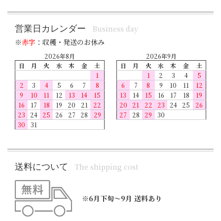
営業日カレンダー
Business day
※
赤字
：収穫・発送のお休み
2026年8月
2026年9月
日
月
火
水
木
金
土
日
月
火
水
木
金
土
1
1
2
3
4
5
2
3
4
5
6
7
8
6
7
8
9
10
11
12
9
10
11
12
13
14
15
13
14
15
16
17
18
19
16
17
18
19
20
21
22
20
21
22
23
24
25
26
23
24
25
26
27
28
29
27
28
29
30
30
31
送料について
The shipping cost
※6月下旬～9月 送料あり