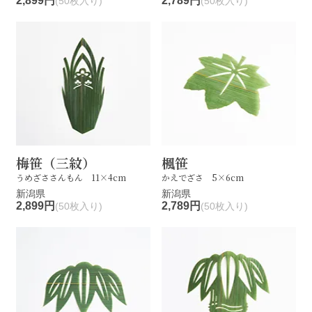
2,899円
2,789円
(50枚入り)
(50枚入り)
梅笹（三紋）
楓笹
うめざささんもん 11×4cm
かえでざさ 5×6cm
新潟県
新潟県
2,899円
2,789円
(50枚入り)
(50枚入り)