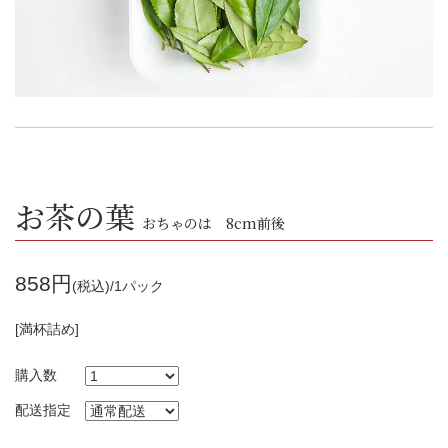
お茶の葉
おちゃのは 8cm前後
858円
(税込)/1パック
[満杯詰め]
購入数
配送指定