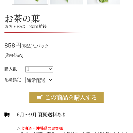
お茶の葉
おちゃのは 8cm前後
858円
(税込)/1パック
[満杯詰め]
購入数
配送指定
6月～9月 夏期送料あり
＞
北海道・沖縄県のお客様