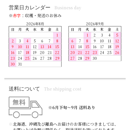
営業日カレンダー
Business day
※
赤字
：収穫・発送のお休み
2026年8月
2026年9月
日
月
火
水
木
金
土
日
月
火
水
木
金
土
1
1
2
3
4
5
2
3
4
5
6
7
8
6
7
8
9
10
11
12
9
10
11
12
13
14
15
13
14
15
16
17
18
19
16
17
18
19
20
21
22
20
21
22
23
24
25
26
23
24
25
26
27
28
29
27
28
29
30
30
31
送料について
The shipping cost
※6月下旬～9月 送料あり
※
北海道、沖縄及び離島へお届けのお客様につきましては、
お買い上げ金額に関係なく、別途送料を頂いております。