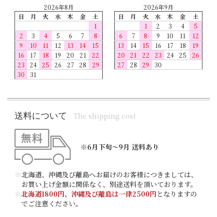
2026年8月
2026年9月
日
月
火
水
木
金
土
日
月
火
水
木
金
土
1
1
2
3
4
5
2
3
4
5
6
7
8
6
7
8
9
10
11
12
9
10
11
12
13
14
15
13
14
15
16
17
18
19
16
17
18
19
20
21
22
20
21
22
23
24
25
26
23
24
25
26
27
28
29
27
28
29
30
30
31
送料について
The shipping cost
※6月下旬～9月 送料あり
※
北海道、沖縄及び離島へお届けのお客様につきましては、
お買い上げ金額に関係なく、別途送料を頂いております。
※
北海道1800円、沖縄及び離島は一律2500円
となりますの
でご注意ください。