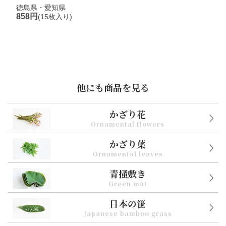
徳島県・愛知県
858円
(15枚入り)
他にも商品を見る
かざり花
Ornamental flowers
かざり葉
Ornamental leaves
青掻敷き
Green mat
日本の笹
Japanese bamboo grass