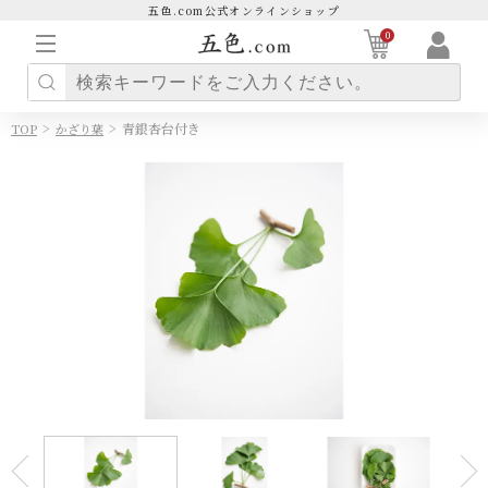
五色.com公式オンラインショップ
0
>
>
青銀杏台付き
TOP
かざり葉