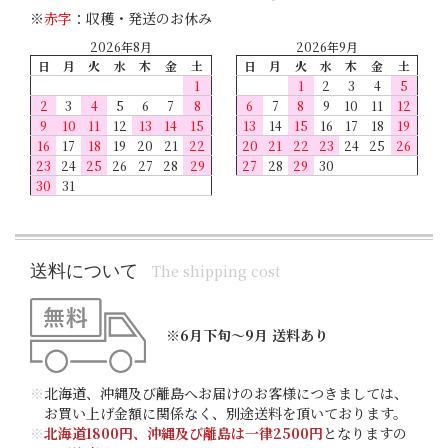
※
赤字
：収穫・発送のお休み
2026年8月
2026年9月
日
月
火
水
木
金
土
日
月
火
水
木
金
土
1
1
2
3
4
5
2
3
4
5
6
7
8
6
7
8
9
10
11
12
9
10
11
12
13
14
15
13
14
15
16
17
18
19
16
17
18
19
20
21
22
20
21
22
23
24
25
26
23
24
25
26
27
28
29
27
28
29
30
30
31
送料について
The shipping cost
※6月下旬～9月 送料あり
※
北海道、沖縄及び離島へお届けのお客様につきましては、
お買い上げ金額に関係なく、別途送料を頂いております。
※
北海道1800円、沖縄及び離島は一律2500円
となりますの