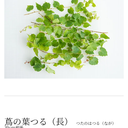
蔦の葉つる（長）
つたのはつる（なが）
30cm前後