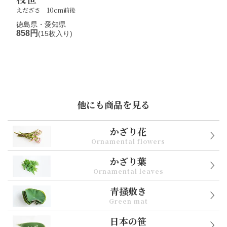
えだざさ 10cm前後
徳島県・愛知県
858円
(15枚入り)
他にも商品を見る
かざり花
Ornamental flowers
かざり葉
Ornamental leaves
青掻敷き
Green mat
日本の笹