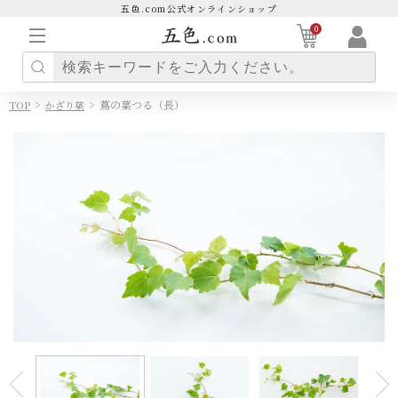
五色.com公式オンラインショップ
0
>
>
蔦の葉つる（長）
TOP
かざり葉