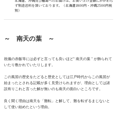
北海道、沖縄及び離島へのお届けは、お買い上げ金額にかかわら
ず別途送料を頂いております。（北海道1800円・沖縄2500円税
別）
～ 南天の葉 ～
祝儀の赤飯等には必ずと言っても良いほど“ 南天の葉 ” が飾られて
いたり敷かれていたりします。
この風習の歴史をたどると歴史としては江戸時代からこの風習が
始まったとされる記載が多く見受けられますが、理由としては諸
説有りこれと言った解が無いのも南天の面白いところです。
良く聞く理由は南天を「難転」と解して、難を転ずるまじないと
して使い始めたという理由。