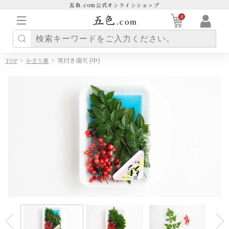
五色.com公式オンラインショップ
0
>
>
実付き南天 (中)
TOP
かざり葉