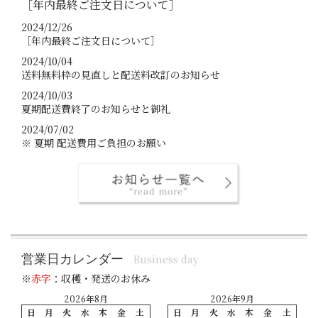
［年内最終ご注文日について］
2024/12/26
［年内最終ご注文日について］
2024/10/04
送料無料枠の見直しと配送料改訂のお知らせ
2024/10/03
夏期配送費終了のお知らせと御礼
2024/07/02
※ 夏期 配送費用ご負担のお願い
営業日カレンダー
Business day
※
赤字
：収穫・発送のお休み
2026年8月
2026年9月
日
月
火
水
木
金
土
日
月
火
水
木
金
土