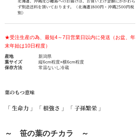
北海道、沖縄及び離島へのお届けは、お買い上げ金額にかかわら
ず別途送料を頂いております。（北海道1800円・沖縄2500円税
別）
★受注生産の為、最短4～7日営業日以内に発送（お盆、年
末年始は10日程度）
産地
新潟県
葉サイズ
縦6cm程度×横6cm程度
保存方法
常温ないし冷蔵
葉のもつ意味
「 生命力 」「 根強さ 」「 子孫繁栄 」
～ 笹の葉のチカラ ～