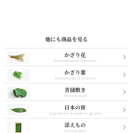
他にも商品を見る
かざり花
Ornamental flowers
かざり葉
Ornamental leaves
青掻敷き
Green mat
日本の笹
Japanese bamboo grass
添えもの
Green mat