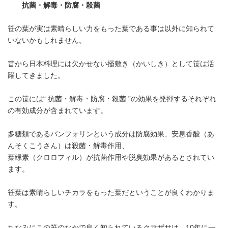
抗菌・解毒・防腐・殺菌
笹の葉が実は素晴らしい力をもった葉である事は以外に知られて
いないかもしれません。
昔から日本料理には欠かせない掻敷き（かいしき）として笹は活
躍してきました。
この笹には“ 抗菌・解毒・防腐・殺菌 ”の効果を発揮するそれぞれ
の有効成分が含まれています。
多糖類であるバンフォリンという成分は防腐効果、安息香酸（あ
んそくこうさん）は殺菌・解毒作用、
葉緑素（クロロフィル）が抗菌作用や脱臭効果があるとされてい
ます。
笹葉は素晴らしいチカラをもった葉だということが良くわかりま
す。
ちなみにこの笹のなかで良く知られているクマザサは、10年に一