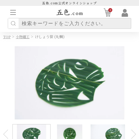
五色.com公式オンラインショップ
0
>
>
けしょう笹 (丸鯛)
TOP
小物細工