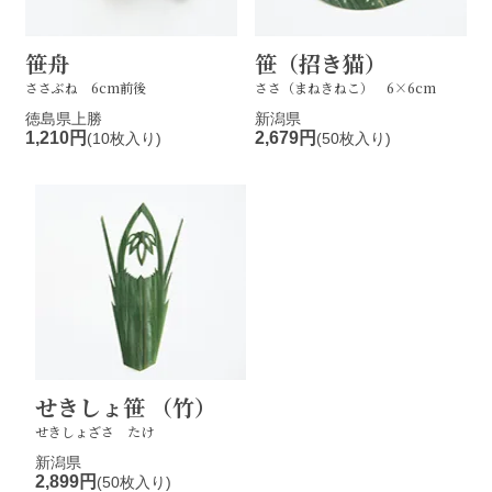
笹舟
笹（招き猫）
ささぶね 6cm前後
ささ（まねきねこ） 6×6cm
徳島県上勝
新潟県
1,210円
2,679円
(10枚入り)
(50枚入り)
せきしょ笹 （竹）
せきしょざさ たけ
新潟県
2,899円
(50枚入り)