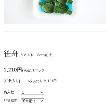
笹舟
ささぶね 6cm前後
1,210円
(税込)/1パック
[10枚入り]
1枚あたり 約121円
購入数
配送指定