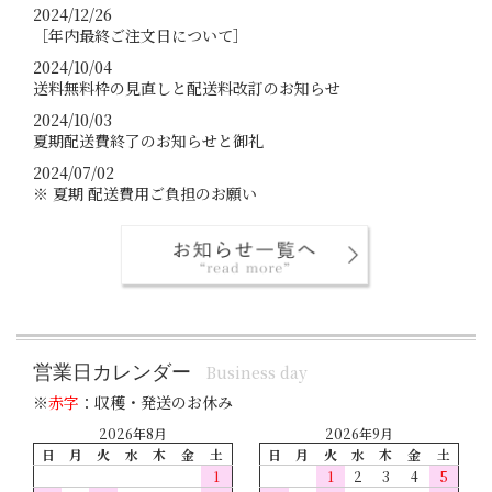
2024/12/26
［年内最終ご注文日について］
2024/10/04
送料無料枠の見直しと配送料改訂のお知らせ
2024/10/03
夏期配送費終了のお知らせと御礼
2024/07/02
※ 夏期 配送費用ご負担のお願い
営業日カレンダー
Business day
※
赤字
：収穫・発送のお休み
2026年8月
2026年9月
日
月
火
水
木
金
土
日
月
火
水
木
金
土
1
1
2
3
4
5