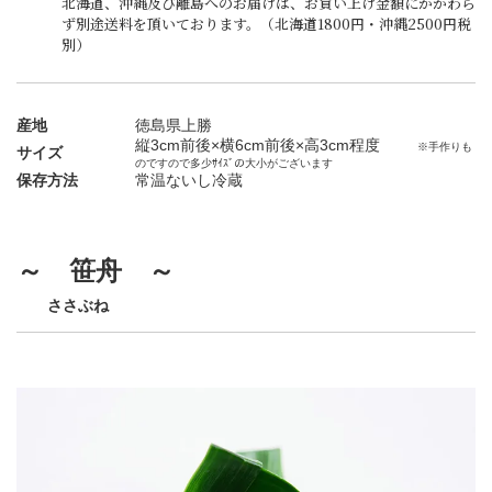
北海道、沖縄及び離島へのお届けは、お買い上げ金額にかかわら
ず別途送料を頂いております。（北海道1800円・沖縄2500円税
別）
産地
徳島県上勝
縦3cm前後×横6cm前後×高3cm程度
※手作りも
サイズ
のですので多少ｻｲｽﾞの大小がございます
保存方法
常温ないし冷蔵
～ 笹舟 ～
ささぶね