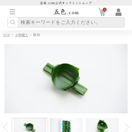
五色.com公式オンラインショップ
0
>
>
笹舟
TOP
小物細工