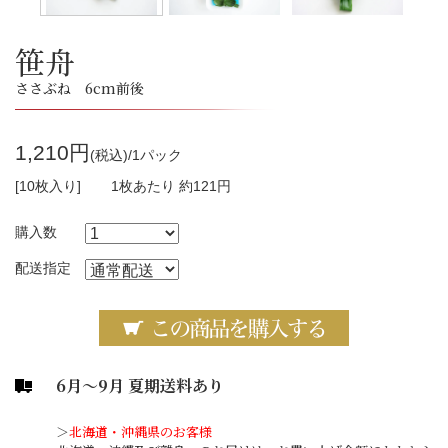
笹舟
ささぶね 6cm前後
1,210円
(税込)/1パック
[10枚入り]
1枚あたり 約121円
購入数
配送指定
6月～9月 夏期送料あり
＞
北海道・沖縄県のお客様