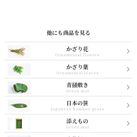
他にも商品を見る
かざり花
Ornamental flowers
かざり葉
Ornamental leaves
青掻敷き
Green mat
日本の笹
Japanese bamboo grass
添えもの
Green mat