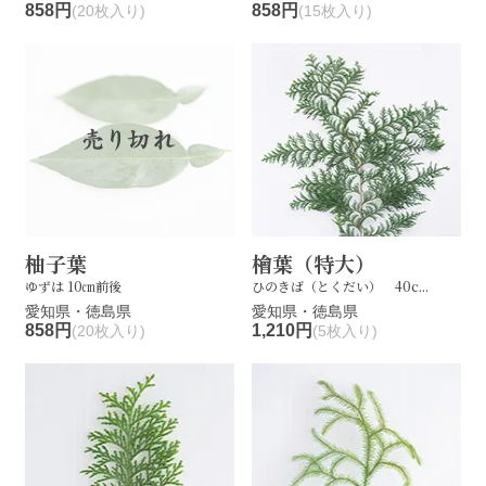
858円
858円
(20枚入り)
(15枚入り)
柚子葉
檜葉（特大）
ゆずは 10㎝前後
ひのきば（とくだい） 40c...
愛知県・徳島県
愛知県・徳島県
858円
1,210円
(20枚入り)
(5枚入り)