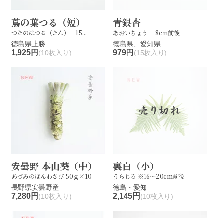
蔦の葉つる（短）
青銀杏
つたのはつる（たん） 15...
あおいちょう 8cm前後
徳島県上勝
徳島県、愛知県
1,925円
979円
(10枚入り)
(15枚入り)
安曇野 本山葵（中）
裏白（小）
あづみのほんわさび 50ｇ×10
うらじろ ※16～20cm前後
長野県安曇野産
徳島・愛知
7,280円
2,145円
(10枚入り)
(10枚入り)