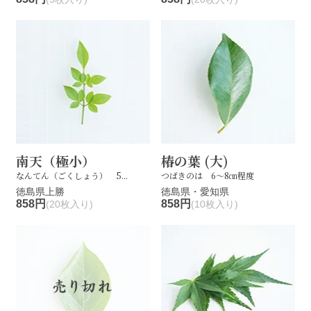
南天（極小）
椿の葉 (大)
なんてん（ごくしょう） 5...
つばきのは 6～8㎝程度
徳島県上勝
徳島県・愛知県
858円
858円
(20枚入り)
(10枚入り)