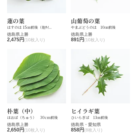
蓮の葉
山葡萄の葉
はすのは 15㎝前後（他ｻｲ...
やまぶどうのは 10㎝前後
徳島県上勝
徳島県上勝
2,475円
891円
(10枚入り)
(10枚入り)
朴葉（中）
ヒイラギ葉
ほおば（ちゅう） 30cm前後
ひいらぎば 13㎝前後
徳島県上勝
徳島県・愛知県
2,650円
858円
(10枚入り)
(8枚入り)