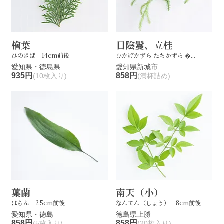
檜葉
日陰鬘、立桂
ひのきば 14cm前後
ひかげかずら たちかずら �...
愛知県・徳島県
愛知県新城市
935円
858円
(10枚入り)
(満杯詰め)
葉蘭
南天（小）
はらん 25cm前後
なんてん（しょう） 8cm前後
愛知県・徳島
徳島県上勝
858円
858円
(5枚入り)
(20枚入り)