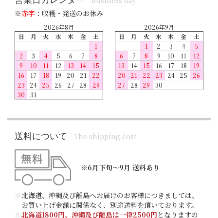
営業日カレンダー
Business day
※
赤字
：収穫・発送のお休み
2026年8月
2026年9月
日
月
火
水
木
金
土
日
月
火
水
木
金
土
1
1
2
3
4
5
2
3
4
5
6
7
8
6
7
8
9
10
11
12
9
10
11
12
13
14
15
13
14
15
16
17
18
19
16
17
18
19
20
21
22
20
21
22
23
24
25
26
23
24
25
26
27
28
29
27
28
29
30
30
31
送料について
The shipping cost
※6月下旬～9月 送料あり
※
北海道、沖縄及び離島へお届けのお客様につきましては、
お買い上げ金額に関係なく、別途送料を頂いております。
※
北海道1800円、沖縄及び離島は一律2500円
となりますの