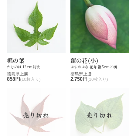
梶の葉
蓮の花(小)
かじのは 12cm前後
はすのはな 花弁 縦5cm×横...
徳島県上勝
徳島県上勝
858円
2,750円
(10枚入り)
(10枚入り)