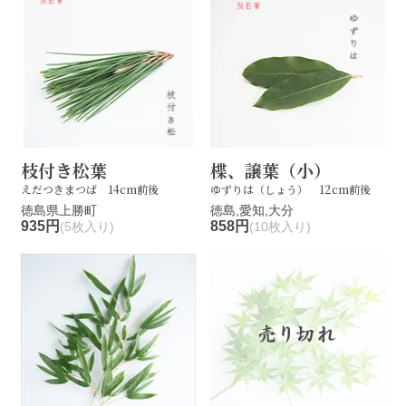
枝付き松葉
楪、譲葉（小）
えだつきまつば 14cm前後
ゆずりは（しょう） 12cm前後
徳島県上勝町
徳島,愛知,大分
935円
858円
(5枚入り)
(10枚入り)