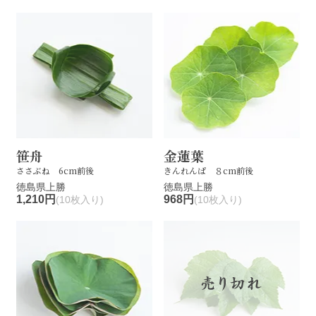
笹舟
金蓮葉
ささぶね 6cm前後
きんれんぱ ８cm前後
徳島県上勝
徳島県上勝
1,210円
968円
(10枚入り)
(10枚入り)