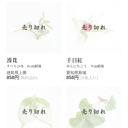
滑莧
千日紅
すべりひゆ 6cm前後
せんにちこう ９㎝前後
徳島県上勝
愛知県新城
858円
858円
(満杯詰め)
(15枚入り)