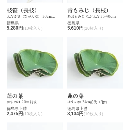
枝笹（長枝）
青もみじ（長枝）
えだささ（ながえだ） 30cm...
あおもみじ ながえだ 35-40cm
徳島県
徳島県
5,280円
5,610円
(10枚入り)
(10枚入り)
蓮の葉
蓮の葉
はすのは 20㎝前後
はすのは 24㎝前後（他ｻｲ...
徳島県上勝
徳島県上勝
2,475円
3,134円
(10枚入り)
(10枚入り)