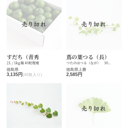
すだち（青秀
蔦の葉つる（長）
2L / 1kg箱 40粒程度
つたのはつる（なが） 30...
徳島県
徳島県上勝
3,135円
2,585円
(40枚入り)