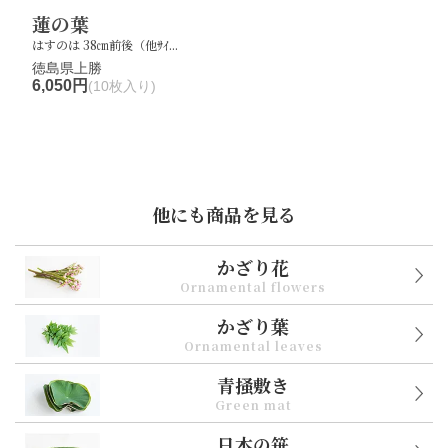
蓮の葉
はすのは 38㎝前後（他ｻｲ...
徳島県上勝
6,050円
(10枚入り)
他にも商品を見る
かざり花
Ornamental flowers
かざり葉
Ornamental leaves
青掻敷き
Green mat
日本の笹