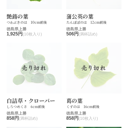
艶蕗の葉
蒲公英の葉
つわぶきのは 10cm前後
たんぽぽのは 12cm前後
徳島県上勝
徳島県上勝
1,925円
506円
(10枚入り)
(満杯詰め)
白詰草・クローバー
葛の葉
しろつめくさ 6cm前後
くずのは 16cm前後
徳島県上勝
徳島県上勝
858円
858円
(満杯詰め)
(10枚入り)