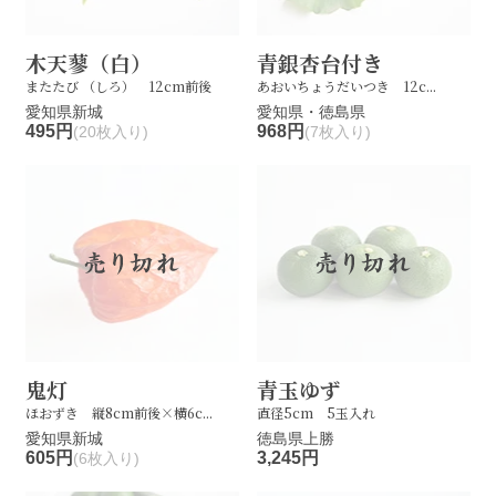
木天蓼（白）
青銀杏台付き
またたび （しろ） 12cm前後
あおいちょうだいつき 12c...
愛知県新城
愛知県・徳島県
495円
968円
(20枚入り)
(7枚入り)
鬼灯
青玉ゆず
ほおずき 縦8cm前後×横6c...
直径5cm 5玉入れ
愛知県新城
徳島県上勝
605円
3,245円
(6枚入り)