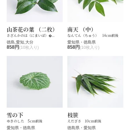
山茶花の葉 （二枚）
南天 （中）
さざんかのは（にまいば）�...
なんてん（ちゅう） 14cm前後
徳島,愛知,大分
愛知県・徳島県
858円
858円
(10枚入り)
(10枚入り)
雪の下
枝笹
ゆきのした 5cm前後
えだざさ 10cm前後
愛知県・徳島県
徳島県・愛知県